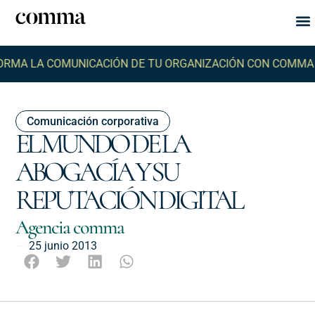
Qu
Q
 LA COMUNICACIÓN DE TU ORGANIZACIÓN CON COMMA -
TR
Comunicación corporativa
EL MUNDO DE LA
ABOGACÍA Y SU
REPUTACIÓN DIGITAL
Agencia comma
25 junio 2013