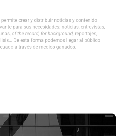
s
pe
rmite crear y distribuir noticias y contenido
evante para sus necesidades:
noticias, entrevistas,
bunas,
of the record, for background,
reportajes,
lisis… De esta forma podemos llegar al público
cuado a través de medios ganados.