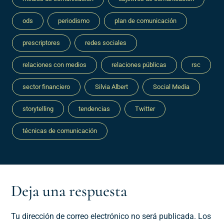
ods
periodismo
plan de comunicación
prescriptores
redes sociales
relaciones con medios
relaciones públicas
rsc
sector financiero
Silvia Albert
Social Media
storytelling
tendencias
Twitter
técnicas de comunicación
Deja una respuesta
Tu dirección de correo electrónico no será publicada.
Los