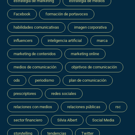
estrategia de marketing
estrategia de medios
Facebook
formación de portavoces
habilidades comunicativas
imagen corporativa
influencers
inteligencia artificial
marca
marketing de contenidos
marketing online
medios de comunicación
objetivos de comunicación
ods
periodismo
plan de comunicación
prescriptores
redes sociales
relaciones con medios
relaciones públicas
rsc
sector financiero
Silvia Albert
Social Media
storytelling
tendencias
Twitter