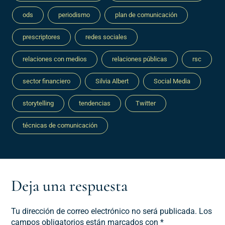
ods
periodismo
plan de comunicación
prescriptores
redes sociales
relaciones con medios
relaciones públicas
rsc
sector financiero
Silvia Albert
Social Media
storytelling
tendencias
Twitter
técnicas de comunicación
Deja una respuesta
Tu dirección de correo electrónico no será publicada.
Los
campos obligatorios están marcados con
*