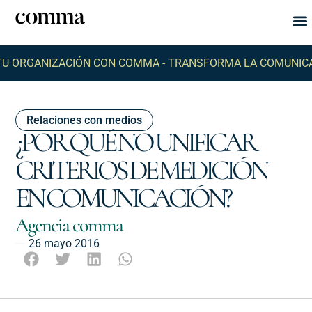
Qu
Q
RGANIZACIÓN CON COMMA -
TRANSFORMA LA COMUNICACIÓN
Relaciones con medios
¿POR QUÉ NO UNIFICAR
CRITERIOS DE MEDICIÓN
EN COMUNICACIÓN?
Agencia comma
26 mayo 2016