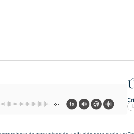
Ú
Cr
1x
-:--