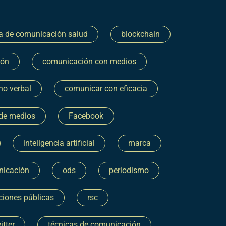
a de comunicación salud
blockchain
ión
comunicación con medios
no verbal
comunicar con eficacia
 de medios
Facebook
inteligencia artificial
marca
nicación
ods
periodismo
ciones públicas
rsc
itter
técnicas de comunicación