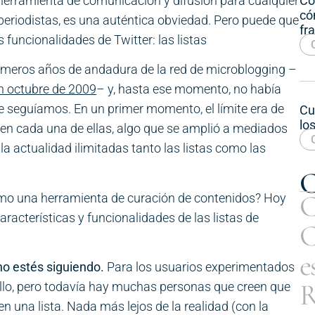
Co
 herramienta de comunicación y difusión para cualquier
có
eriodistas, es una auténtica obviedad. Pero puede que
fr
 funcionalidades de Twitter: las listas
 primeros años de andadura de la red de microblogging –
en octubre de 2009
– y, hasta ese momento, no había
que seguíamos. En un primer momento, el límite era de
Cu
lo
en cada una de ellas, algo que se amplió a mediados
la actualidad ilimitadas tanto las listas como las
C
C
o una herramienta de curación de contenidos? Hoy
acterísticas y funcionalidades de las listas de
C
e
 no estés siguiendo.
Para los usuarios experimentados
R
rullo, pero todavía hay muchas personas que creen que
en una lista. Nada más lejos de la realidad (con la