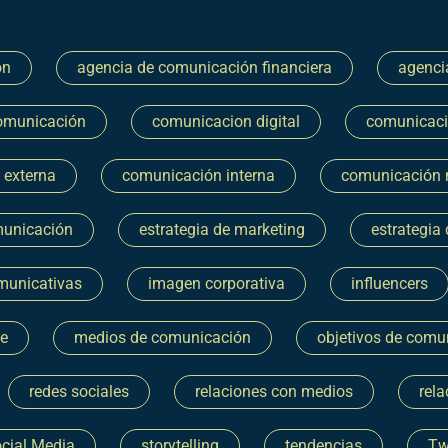
ón
agencia de comunicación financiera
agenci
omunicación
comunicacion digital
comunicac
 externa
comunicación interna
comunicación 
municación
estrategia de marketing
estrategia
municativas
imagen corporativa
influencers
ne
medios de comunicación
objetivos de comu
redes sociales
relaciones con medios
rela
cial Media
storytelling
tendencias
Tw