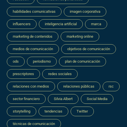
habilidades comunicativas
imagen corporativa
influencers
inteligencia artificial
marca
marketing de contenidos
marketing online
medios de comunicación
objetivos de comunicación
ods
periodismo
plan de comunicación
prescriptores
redes sociales
relaciones con medios
relaciones públicas
rsc
sector financiero
Silvia Albert
Social Media
storytelling
tendencias
Twitter
técnicas de comunicación